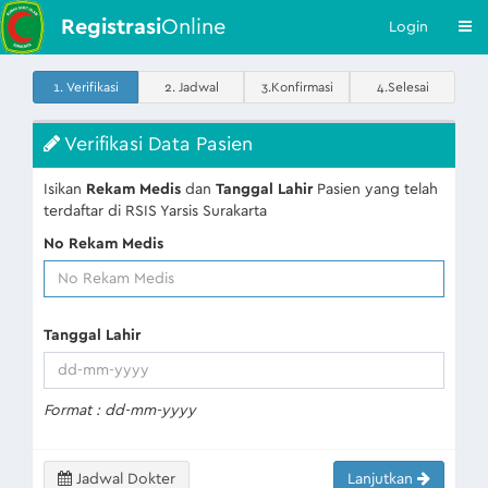
Registrasi
Online
Login
1. Verifikasi
2. Jadwal
3.Konfirmasi
4.Selesai
Verifikasi Data Pasien
Isikan
Rekam Medis
dan
Tanggal Lahir
Pasien yang telah
terdaftar di RSIS Yarsis Surakarta
No Rekam Medis
Tanggal Lahir
Format : dd-mm-yyyy
Jadwal Dokter
Lanjutkan