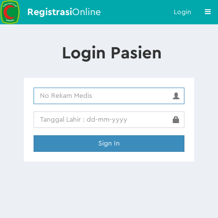
Registrasi
Online
Login
Login Pasien
Sign In