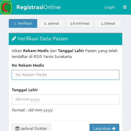
Registrasi
Online
Login
1. Verifikasi
2. Jadwal
3.Konfirmasi
4.Selesai
Verifikasi Data Pasien
Isikan
Rekam Medis
dan
Tanggal Lahir
Pasien yang telah
terdaftar di RSIS Yarsis Surakarta
No Rekam Medis
Tanggal Lahir
Format : dd-mm-yyyy
Jadwal Dokter
Lanjutkan