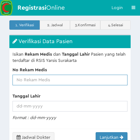
Registrasi
Online
Login
1. Verifikasi
2. Jadwal
3.Konfirmasi
4.Selesai
Verifikasi Data Pasien
Isikan
Rekam Medis
dan
Tanggal Lahir
Pasien yang telah
terdaftar di RSIS Yarsis Surakarta
No Rekam Medis
Tanggal Lahir
Format : dd-mm-yyyy
Jadwal Dokter
Lanjutkan