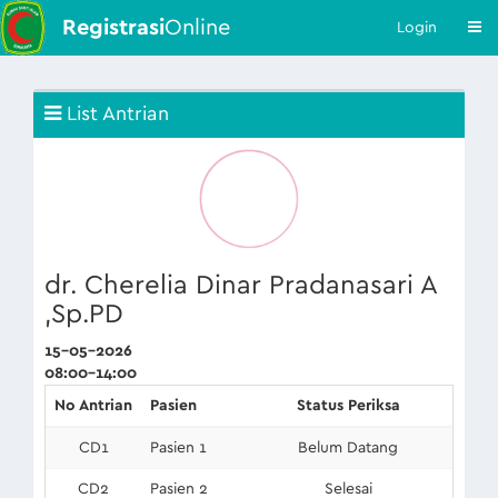
Registrasi
Online
Login
List Antrian
dr. Cherelia Dinar Pradanasari A
,Sp.PD
15-05-2026
08:00-14:00
No Antrian
Pasien
Status Periksa
CD1
Pasien 1
Belum Datang
CD2
Pasien 2
Selesai